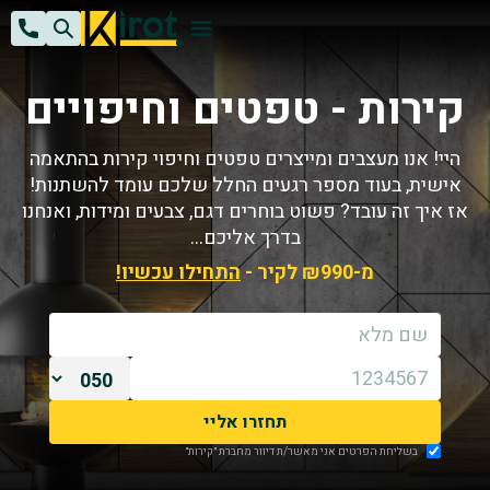
k
H
קירות - טפטים וחיפויים
היי! אנו מעצבים ומייצרים טפטים וחיפוי קירות בהתאמה
אישית, בעוד מספר רגעים החלל שלכם עומד להשתנות!
אז איך זה עובד? פשוט בוחרים דגם, צבעים ומידות, ואנחנו
בדרך אליכם…
מ-₪990 לקיר -
התחילו עכשיו!
בשליחת הפרטים אני מאשר/ת דיוור מחברת ״קירות״