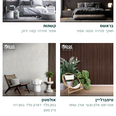
בראשס
קשתות
חאקי
פודרה
מנטה
אפור
אפור
פודרה
קפה
ירוק
טימברליין
אולסטון
אגוז חום
אלון טבעי
אורן
שחור
בטון גולד
דארק גולד
בטון רוז
גרין סטון