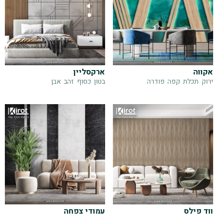
אקווה
ארקסליין
ירוק
תכלת
קפה
פודרה
בטון
כסוף
זהב
אבן
ווד פילס
עמודי צפחה