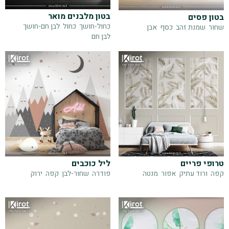
בטון מלבנים מואר
בטון פסים
כחול-חושך
כחול
לבן חם-חושך
שחור
שמנת זהב
כסף
אבן
לבן חם
טרופי פריים
ליל כוכבים
קפה
ורוד עתיק
אפור
מנטה
פודרה
שחור-לבן
קפה
ירוק