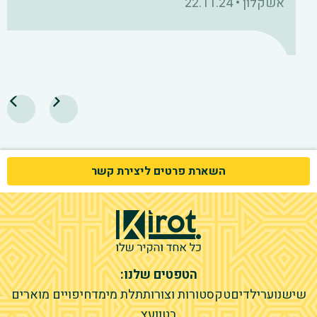
אשקלון
•
22.11.24
Slide 4 of 5.
השארת פרטים ליצירת קשר
הטפטים שלנו:
שיש
נוער
ילדים
טקסטורות וצורות
תלת מימד
חיפויים מוארים
בטון
עץ