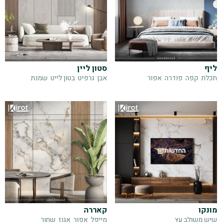
ליף
סטון ליין
תכלת
קפה
פודרה
אפור
אבן
גרפיט
בטון לייט
שמנת
מונקו
קאררה
שיש משולב עץ
מייפל
אפור
אגוז
שחור