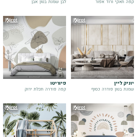
קפה
חאקי
ורוד
אפור
לבן
שמנת
בטון
אבן
יוניק ליין
פיוריטו
שמנת
בטון
פודרה
כסוף
קפה
פודרה
תכלת
ירוק