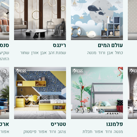
עולם המים
רינגס
סנס
כחול
אבן
ורוד
מנטה
שמנת זהב
אבן
אורן
שחור
שקיעת
הזוהר
פלמנגו
טטריס
ארכ
מנטה
ורוד
אפור
תכלת
צהוב
ורוד
אפור
פיסטוק
אפור