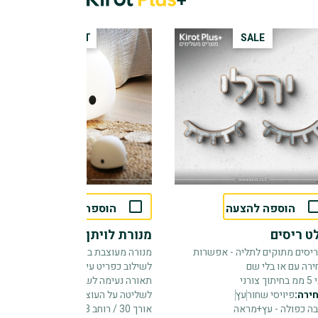
HOT 🔥
SALE
הוספה להצעה
הוספה להצעה
ט ריסים
מנורת לויתן - גדול
 ריסים מתוקים לתליה - אפשרות
מנורה מעוצבת בצורת לויתן קשיח
ירה עם או בלי שם
לשילוב כפריט עיצובי בחדרי ילדים עם
 צורני
תאורה נעימה לשינה מתוקה (כולל דימר
ירה:
פיויסי שחור
עץ
לשליטה על העוצמה)
ה כפולה - עץ+מראה
אורך 30 / רוחב 23 / גובה 20 סמ