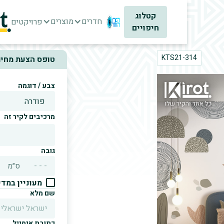
קטלוג
חדרים
מוצרים
פרויקטים
חיפויים
KTS21-314
טופס הצעת מחיר
צבע / דוגמה
מרכיבים לקיר זה
גובה
ס״מ
מעוניין במד
שם מלא
כתובת אימייל