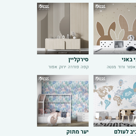
י באני
סירקליין
אפור
ורוד
מנטה
קפה
פודרה
ירוק
אפור
ב לעולם
יער מתוק