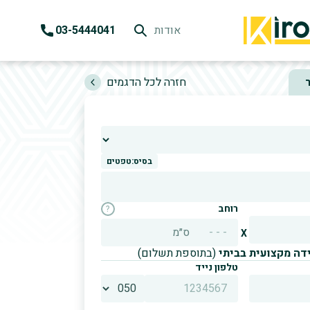
אודות
03-5444041
k
H
חזרה לכל הדגמים
בסיס:
טפטים
רוחב
?
ס״מ
X
ידה מקצועית בביתי
(בתוספת תשלום)
טלפון נייד