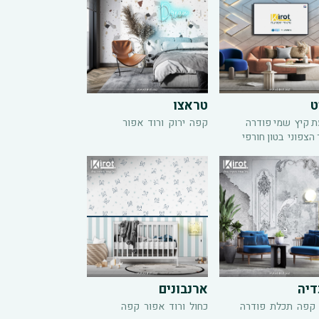
ט
טראצו
 קיץ
שמי פודרה
קפה
ירוק
ורוד
אפור
 הצפוני
בטון חורפי
דיה
ארנבונים
קפה
תכלת
פודרה
כחול
ורוד
אפור
קפה