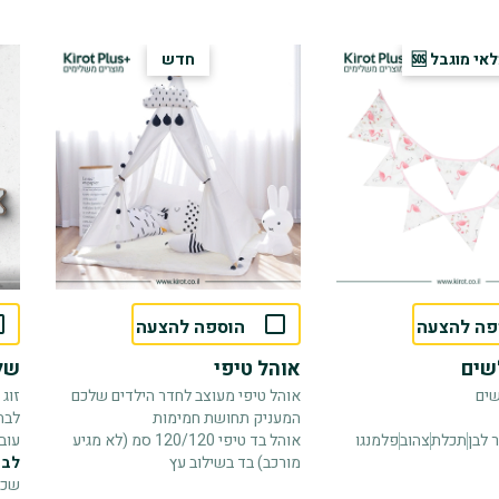
אי מוגבל 🆘
חדש
פה להצעה
הוספה להצעה
שים
אוהל טיפי
של
שים
אוהל טיפי מעוצב לחדר הילדים שלכם
זוג
המעניק תחושת חמימות
לבח
 לבן
תכלת
צהוב
פלמנגו
אוהל בד טיפי 120/120 סמ (לא מגיע
עובי 5 ממ בחיתוך
מורכב) בד בשילוב עץ
לבח
שכב