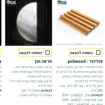
הוספה להצעה
הוספה להצעה
פוליווד - poliwood
מראה מון
מ
סרגל פולימרי דמוי עץ במבנה ריבועי
מראה כסופה בצורת חצי ירח -
מ
בעל עומק ומרווחים של כל 2 ס״מ בין
הניתנת לבחירה עם תאורה חמה,
ק
פס לפס. מומלץ במיוחד בשילוב
קרה או ללא תאורה
ח
פרופיל לד בין הפסים.
מראה בגוון כסוף בצורת חצי ירח -
מ
רוחב 15 ס״מ - עובי 20 מ״מ - גובה
עובי 5 מ״מ
קפ
280 ס״מ
לבחירה:
תאורת לד חם
ל
לבחירה:
אלון - G22
אורן - G39
תאורת לד קר
ללא תאורה
ת
אגוז אפריקאי - G21
חום - G99
שחור עץ - G54
אפור - G42