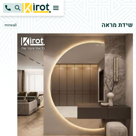
k
H
שידת מראה
mirwall