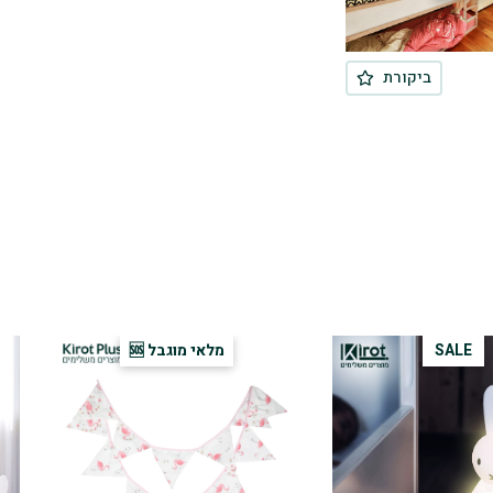
ביקורת

SALE
מלאי מוגבל 🆘