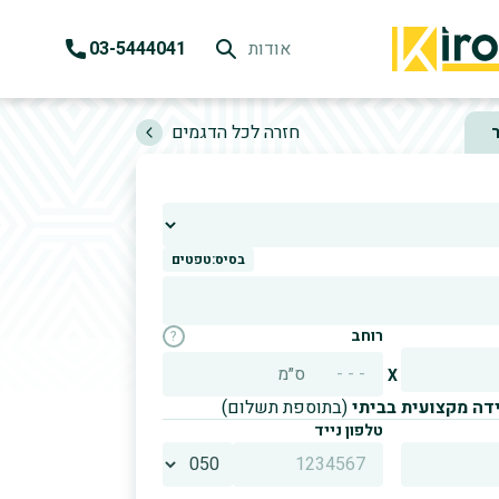
אודות
03-5444041
k
H
חזרה לכל הדגמים
בסיס:
טפטים
רוחב
?
ס״מ
X
ידה מקצועית בביתי
(בתוספת תשלום)
טלפון נייד