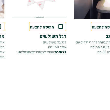
פה להצעה
הוספה להצעה
ב
דגל משולשים
אוה
ת ביותר לחדרי ילדים עם
דגל בד משולשים
אוה
לשינה מתוקה
אורך 150 סמ
המע
לבחירה:
שחור לבן
תכלת
צהוב
פלמנגו
מור