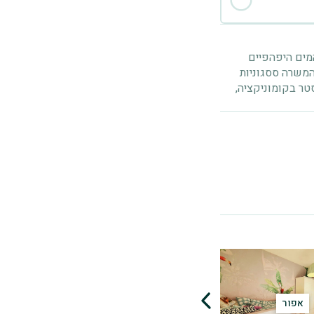
מים היפהפיים
המשרה ססגוניות
טר בקומוניקציה,
אפור