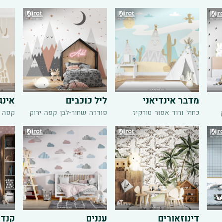
מדבר אינדיאני
ליל כוכבים
אינג
כחול
ורוד
אפור
טורקיז
פודרה
שחור-לבן
קפה
ירוק
קפה
דינוזאורים
עננים
קנדי