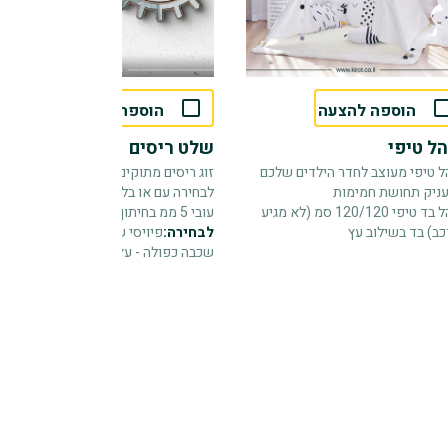
הוספה להצעה
הוספה להצעה
ל טיפי
שלט ריסים
ל טיפי מעוצב לחדר הילדים שלכם
זוג ריסים מתוקים לתליה - אפשרות
ניק תחושת חמימות
לבחירה עם או בלי שם
אוהל בד טיפי 120/120 סמ (לא מגיע
עובי 5 ממ בחיתוך צורני
כב) בד בשילוב עץ
לבחירה:
פיויסי שחור
עץ
שכבה כפולה - עץ+מראה