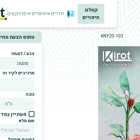
קטלוג
חדרים
מוצרים
פרויקטים
חיפויים
KNY20-103
טופס הצעת מחיר
צבע / דוגמה
מרכיבים לקיר זה
גובה
ס״מ
מעוניין במד
שם מלא
כתובת אימייל