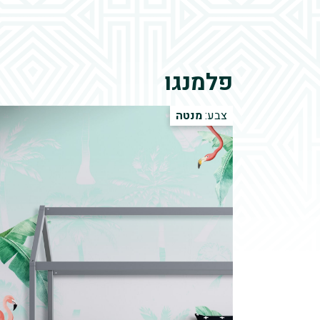
פלמנגו
צבע:
מנטה