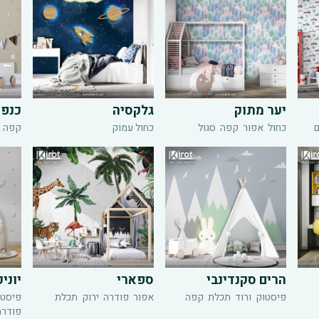
יער מתוק
גלקסיה
כנפי
ם
כחול
אפור
קפה
סגול
כחול עמוק
קפה
הרים סקנדינבי
ספארי
יוניק
פיסטוק
ורוד
תכלת
קפה
אפור
פודרה
ירוק
תכלת
פיסטו
פודרה