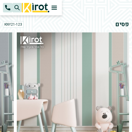
k
H
פסים
KNY21-123