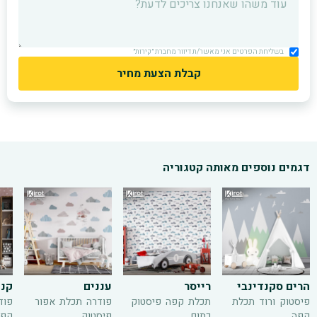
בשליחת הפרטים אני מאשר/ת דיוור מחברת ״קירות״
דגמים נוספים מאותה קטגוריה
הרים סקנדינבי
רייסר
עננים
קנד
פיסטוק
ורוד
תכלת
תכלת
קפה
פיסטוק
פודרה
תכלת
אפור
פוד
קפה
כתום
פיסטוק
קפה