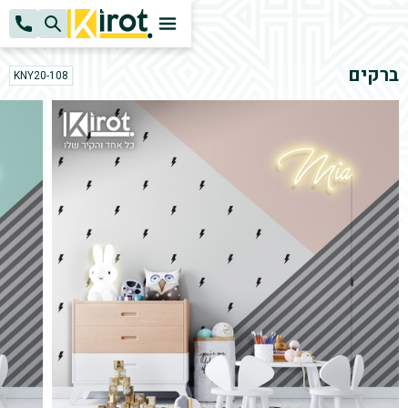
k
H
ברקים
KNY20-108