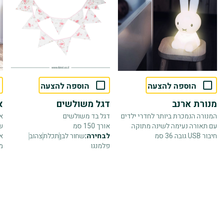
הוספה להצעה
הוספה להצעה
מנורת ארנב
דגל משולשים
א
המנורה הנמכרת ביותר לחדרי ילדים
דגל בד משולשים
א
עם תאורה נעימה לשינה מתוקה
אורך 150 סמ
ש
חיבור USB גובה 36 סמ
לבחירה:
שחור לבן
תכלת
צהוב
פלמנגו
מ