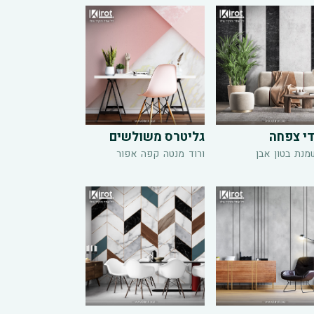
י צפחה
גליטרס משולשים
מנת
בטון
אבן
ורוד
מנטה
קפה
אפור