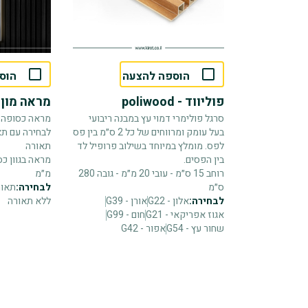
הוספה להצעה
הוס
פוליווד - poliwood
מראה מון
סרגל פולימרי דמוי עץ במבנה ריבועי
מראה כסופה ב
בעל עומק ומרווחים של כל 2 ס״מ בין פס
לבחירה עם תא
לפס. מומלץ במיוחד בשילוב פרופיל לד
תאורה
בין הפסים.
רוחב 15 ס״מ - עובי 20 מ״מ - גובה 280
מ״מ
ס״מ
לבחירה:
תאור
לבחירה:
אלון - G22
אורן - G39
ללא תאורה
אגוז אפריקאי - G21
חום - G99
שחור עץ - G54
אפור - G42