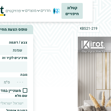
קטלוג
חדרים
מוצרים
פרויקטים
חיפויים
KBS21-219
טופס הצעת מחיר
צבע / דוגמה
מרכיבים לקיר זה
גובה
ס״מ
מעוניין במד
שם מלא
כתובת אימייל