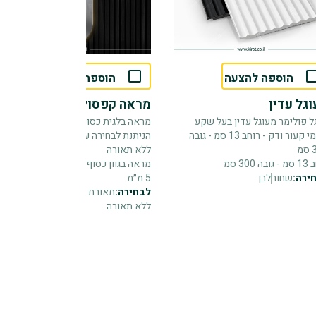
הוספה להצעה
הוספה להצעה
גל עדין
מראה קפסולה
ל פולימר מעוגל עדין בעל שקע
מראה בלגית כסופה בצורת קפסולה -
פנימי קעור ודק - רוחב 13 סמ - גובה
הניתנת לבחירה עם תאורה חמה, קרה או
מ
ללא תאורה
בה 300 סמ
מראה בגוון כסוף בצורת קפסולה - עובי
ירה:
שחור
לבן
5 מ״מ
לבחירה:
תאורת לד חם
תאורת לד קר
ללא תאורה