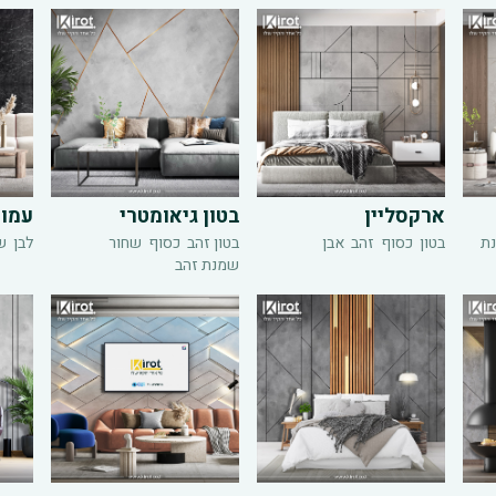
ארקסליין
בטון גיאומטרי
עמוד
ת
בטון
כסוף
זהב
אבן
בטון זהב
כסוף
שחור
לבן
ש
שמנת זהב