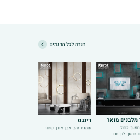
חזרה לכל הדגמים
 מלבנים מואר
רינגס
חושך
כחול
שמנת זהב
אבן
אורן
שחור
ם-חושך
לבן חם