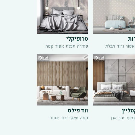
ות
טרופיקלי
אפור
ורוד
תכלת
פודרה
תכלת
אפור
קפה
ליין
ווד פילס
סוף
זהב
אבן
קפה
חאקי
ורוד
אפור