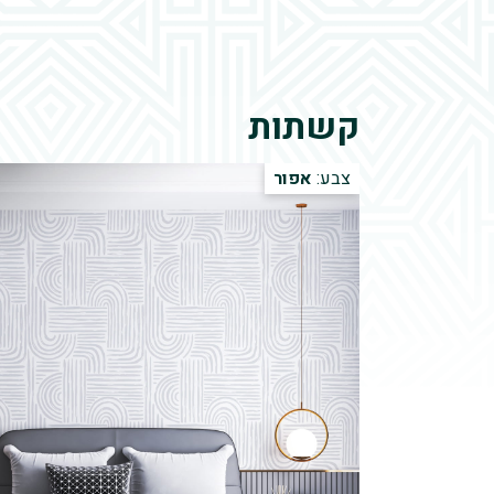
קשתות
צבע:
אפור