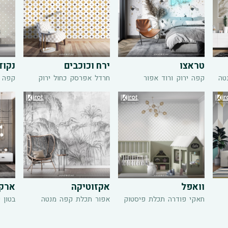
טראצו
ירח וכוכבים
נקוד
טה
קפה
ירוק
ורוד
אפור
חרדל
אפרסק
כחול
ירוק
קפה
וואפל
אקזוטיקה
ארקס
חאקי
פודרה
תכלת
פיסטוק
אפור
תכלת
קפה
מנטה
בטון
כ