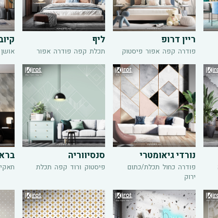
ריין דרופ
ליף
קיוב 
פודרה
קפה
אפור
פיסטוק
תכלת
קפה
פודרה
אפור
אושן 
נורדי גיאומטרי
סנסיווריה
ברא
פודרה
כחול
תכלת/כתום
פיסטוק
ורוד
קפה
תכלת
חאקי
ירוק