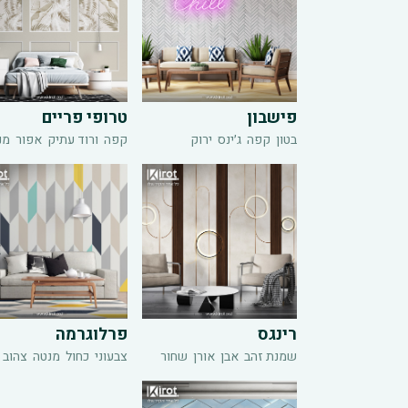
פישבון
טרופי פריים
בטון
קפה
ג׳ינס
ירוק
קפה
ורוד עתיק
אפור
מנ
רינגס
פרלוגרמה
שמנת זהב
אבן
אורן
שחור
צבעוני
כחול
מנטה
צהוב