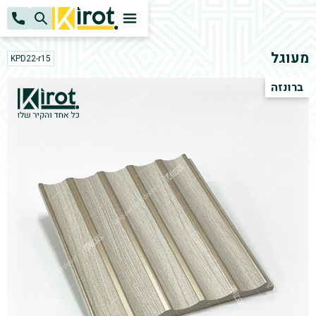
k
H
מעוגל
KPD22-r15
ברונזה