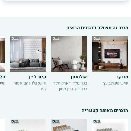
מוצר זה משולב בדגמים הבאים
מונקו
אולסטון
קיוב ליין
פל
שיש משולב עץ
בטון גולד
דארק גולד
אושן בלו
זהב
אפור
שיש
בטון רוז
גרין סטון
זית
מוצרים מאותה קטגוריה