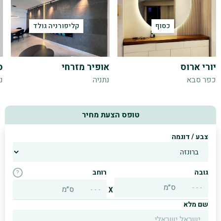
כסוף
קליפורניה גולד
יורי ארוס
אופיר מזרחי
ס
כפר סבא
נתניה
נ
טופס הצעת מחיר
צבע / דוגמה
גובה
רוחב
?
ס״מ
ס״מ
X
שם מלא