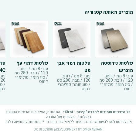
מוצרים מאותה קטגוריה
פלטות נירוסטה
פלטות דמוי אבן
פלטות דמוי עץ
פול
עובי 8 ממ / רוחב:
מוברש
מט
NC
120 / גובה: 280 סמ
עובי 8 ממ / רוחב:
עובי 8 ממ / רוחב:
/ סוג חומר: פולימרי
120 / גובה: 280 סמ
120 / גובה: 280 סמ
דחוס
/ סוג חומר: פולימרי
/ סוג חומר: פולימרי
/ סו
דחוס
דחוס
דחו
כל הזכויות שמורות לחברת "קירות - Kirot״
- התמונות, העיצובים והדמיות הקטלוג
בבעלותה הבלעדית של החברה.
אין לפרסם ו/או להשתמש בתוכן האתר ללא אישור החברה. * התמונות להמחשה בלבד.
UX, UI DESIGN & DEVELOPMENT BY
OMER AVIRAM