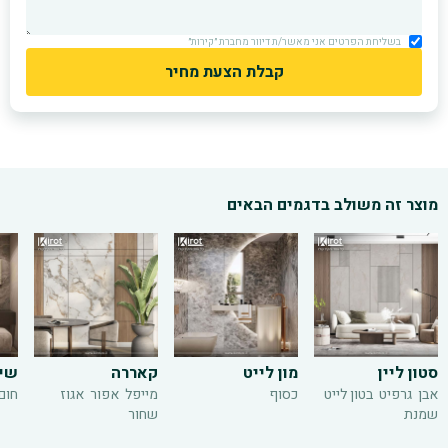
בשליחת הפרטים אני מאשר/ת דיוור מחברת ״קירות״
מוצר זה משולב בדגמים הבאים
סטון ליין
מון לייט
קאררה
שי
אבן
גרפיט
בטון לייט
כסוף
מייפל
אפור
אגוז
חום
שמנת
שחור