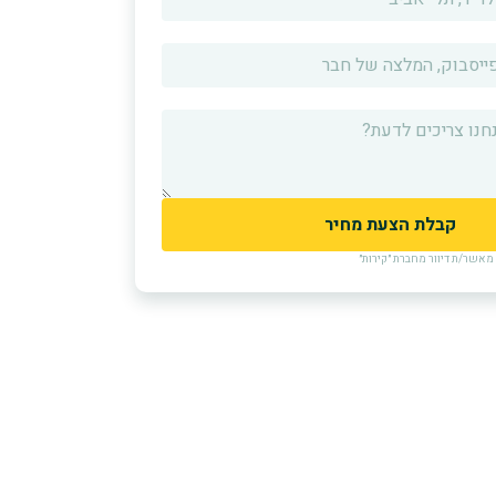
אשר/ת דיוור מחברת ״קירות״